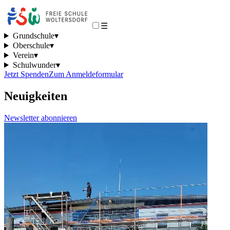
☰
Grundschule
▾
Oberschule
▾
Verein
▾
Schulwunder
▾
Jetzt Spenden
Zum Anmeldeformular
Neuigkeiten
Newsletter abonnieren