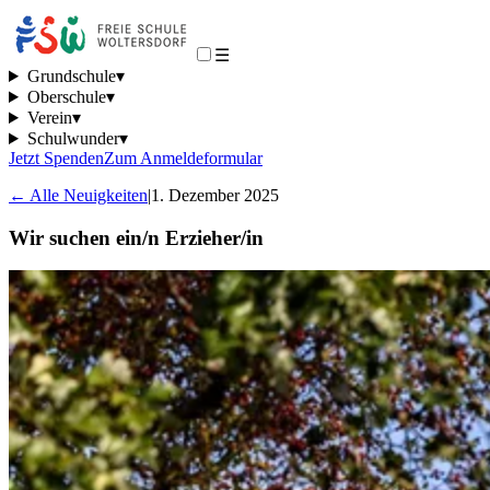
☰
Grundschule
▾
Oberschule
▾
Verein
▾
Schulwunder
▾
Jetzt Spenden
Zum Anmeldeformular
← Alle Neuigkeiten
|
1. Dezember 2025
Wir suchen ein/n Erzieher/in