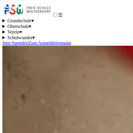
☰
Grundschule
▾
Oberschule
▾
Verein
▾
Schulwunder
▾
Jetzt Spenden
Zum Anmeldeformular