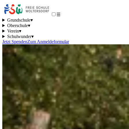
☰
Grundschule
▾
Oberschule
▾
Verein
▾
Schulwunder
▾
Jetzt Spenden
Zum Anmeldeformular