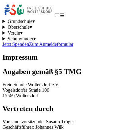
☰
Grundschule
▾
Oberschule
▾
Verein
▾
Schulwunder
▾
Jetzt Spenden
Zum Anmeldeformular
Impressum
Angaben gemäß §5 TMG
Freie Schule Woltersdorf e.V.
Vogelsdorfer Straße 106
15569 Woltersdorf
Vertreten durch
Vorstandsvorsitzende: Susann Tröger
Geschäftsführer: Johannes Wilk