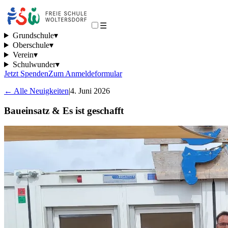
☰
Grundschule
▾
Oberschule
▾
Verein
▾
Schulwunder
▾
Jetzt Spenden
Zum Anmeldeformular
← Alle Neuigkeiten
|
4. Juni 2026
Baueinsatz & Es ist geschafft