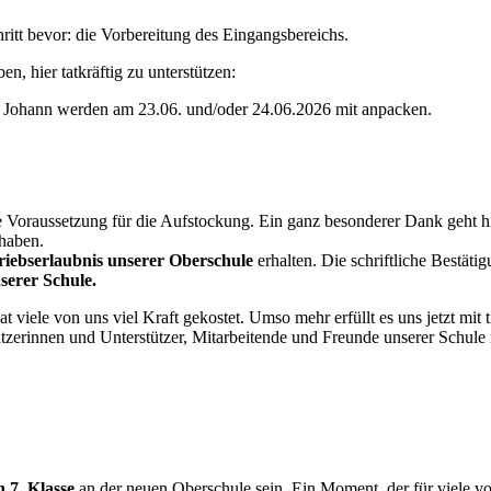
ritt bevor: die Vorbereitung des Eingangsbereichs.
en, hier tatkräftig zu unterstützen:
und Johann werden am 23.06. und/oder 24.06.2026 mit anpacken.
trale Voraussetzung für die Aufstockung. Ein ganz besonderer Dank geh
haben.
riebserlaubnis unserer Oberschule
erhalten. Die schriftliche Bestät
serer Schule.
iele von uns viel Kraft gekostet. Umso mehr erfüllt es uns jetzt mit t
ützerinnen und Unterstützer, Mitarbeitende und Freunde unserer Schu
n 7. Klasse
an der neuen Oberschule sein. Ein Moment, der für viele von 