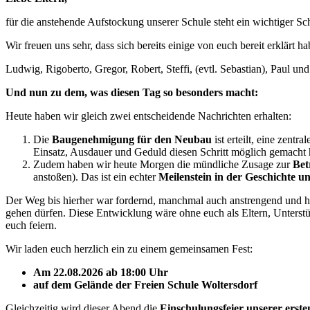
für die anstehende Aufstockung unserer Schule steht ein wichtiger Sch
Wir freuen uns sehr, dass sich bereits einige von euch bereit erklärt hab
Ludwig, Rigoberto, Gregor, Robert, Steffi, (evtl. Sebastian), Paul 
Und nun zu dem, was diesen Tag so besonders macht:
Heute haben wir gleich zwei entscheidende Nachrichten erhalten:
Die
Baugenehmigung für den Neubau
ist erteilt, eine zen
Einsatz, Ausdauer und Geduld diesen Schritt möglich gemacht 
Zudem haben wir heute Morgen die mündliche Zusage zur
Bet
anstoßen). Das ist ein echter
Meilenstein in der Geschichte un
Der Weg bis hierher war fordernd, manchmal auch anstrengend und hat v
gehen dürfen. Diese Entwicklung wäre ohne euch als Eltern, Unterst
euch feiern.
Wir laden euch herzlich ein zu einem gemeinsamen Fest:
Am 22.08.2026 ab 18:00 Uhr
auf dem Gelände der Freien Schule Woltersdorf
Gleichzeitig wird dieser Abend die
Einschulungsfeier unserer erste