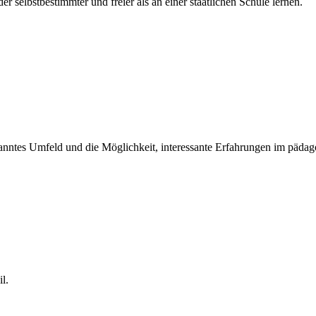
r selbstbestimmter und freier als an einer staatlichen Schule lernen.
tspanntes Umfeld und die Möglichkeit, interessante Erfahrungen im päd
l.